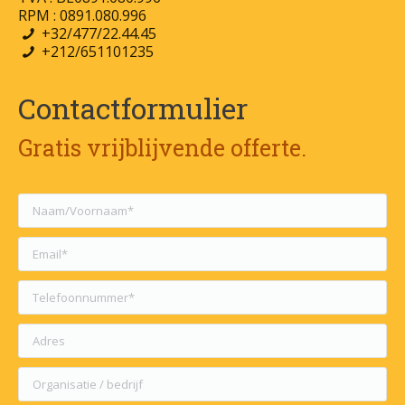
RPM : 0891.080.996
+32/477/22.44.45
+212/651101235
Contactformulier
Gratis vrijblijvende offerte.